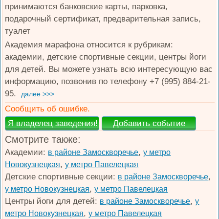
принимаются банковские карты, парковка,
подарочный сертификат, предварительная запись,
туалет
Академия марафона относится к рубрикам:
академии, детские спортивные секции, центры йоги
для детей. Вы можете узнать всю интересующую вас
информацию, позвонив по телефону +7 (995) 884-21-
95.
далее >>>
Сообщить об ошибке.
Смотрите также:
Академии:
,
в районе Замоскворечье
у метро
,
Новокузнецкая
у метро Павелецкая
Детские спортивные секции:
,
в районе Замоскворечье
,
у метро Новокузнецкая
у метро Павелецкая
Центры йоги для детей:
,
в районе Замоскворечье
у
,
метро Новокузнецкая
у метро Павелецкая