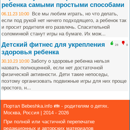
ребенка самыми простыми способами
Все мы любим играть, но что делать,
06.11.23 10:00
если под рукой нет ничего подходящего, а ребенок так
и просит родителя его развлечь. Спасительной
соломинкой станут игры на бумаге. Их мож...
Детский фитнес для укрепления
28
8
здоровья ребенка
Заботу о здоровье ребенка нельзя
30.10.23 10:00
назвать полноценной, если нет достаточной
физической активности. Дети такие непоседы,
поэтому организовать подвижные игры для них проще
простого, н...
Портал Bebeshka.info 👪 - родителям о детях.
Москва, Россия | 2014 - 2026
При полной или частичной перепечатке
редакционных и авторских материалов