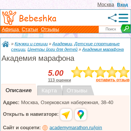
Москва
Вход
Bebeshka
Афиша
Статьи
Отзывы
»
Кружки и секции
»
Академии
,
Детские спортивные
секции
,
Центры йоги для детей
»
Академия марафона
Академия марафона
5.00
оставить отзыв
113 оценки
Описание
Карта
Отзывы
Адрес:
Москва
,
Озерковская набережная, 38-40
Открыть в навигаторе:
Сайт и соцсети:
academymarathon.ru/join