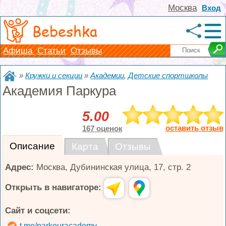
Москва
Вход
Bebeshka
Афиша
Статьи
Отзывы
»
Кружки и секции
»
Академии
,
Детские спортшколы
Академия Паркура
5.00
оставить отзыв
167 оценок
Описание
Карта
Отзывы
Адрес:
Москва
,
Дубининская улица, 17, стр. 2
Открыть в навигаторе:
Сайт и соцсети:
t.me/parkouracademy