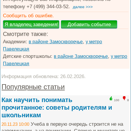
телефону +7 (499) 344-03-52.
далее >>>
Сообщить об ошибке.
Смотрите также:
Академии:
,
в районе Замоскворечье
у метро
Павелецкая
Детские спортшколы:
,
в районе Замоскворечье
у метро
Павелецкая
Информация обновлена: 26.02.2026.
Популярные статьи
Как научить понимать
100
8
прочитанное: советы родителям и
школьникам
Учеба в первую очередь строится не на
20.11.23 10:00
запоминании, а на понимании. Сложно и мучительно