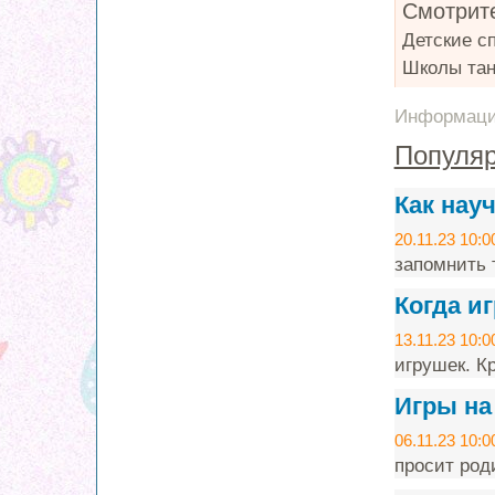
Смотрите
Детские с
Школы тан
Информация
Популяр
Как нау
20.11.23 10:0
запомнить т
Когда и
13.11.23 10:0
игрушек. Кр
Игры на
06.11.23 10:0
просит род