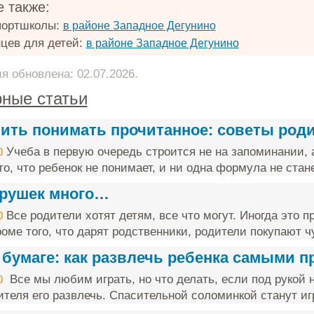
 также:
портшколы:
в районе Западное Дегунино
цев для детей:
в районе Западное Дегунино
 обновлена: 02.07.2026.
ные статьи
чить понимать прочитанное: советы род
Учеба в первую очередь строится не на запоминании, 
0
о, что ребенок не понимает, и ни одна формула не стане
грушек много…
Все родители хотят детям, все что могут. Иногда это п
0
оме того, что дарят родственники, родители покупают чу
 бумаге: как развлечь ребенка самыми 
Все мы любим играть, но что делать, если под рукой н
0
ителя его развлечь. Спасительной соломинкой станут игр