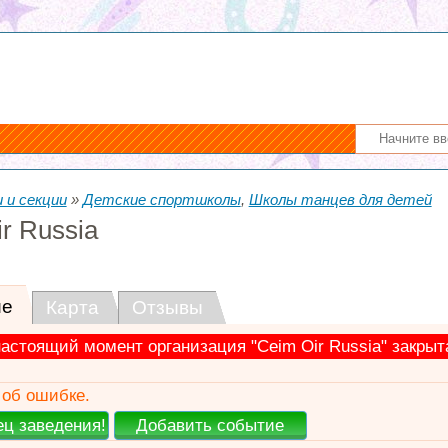
 и секции
»
Детские спортшколы
,
Школы танцев для детей
r Russia
ие
Карта
Отзывы
настоящий момент организация "Ceim Oir Russia" закрыт
об ошибке.