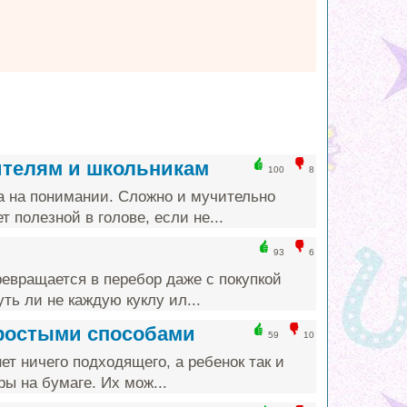
ителям и школьникам
100
8
а на понимании. Сложно и мучительно
т полезной в голове, если не...
93
6
ревращается в перебор даже с покупкой
ть ли не каждую куклу ил...
простыми способами
59
10
ет ничего подходящего, а ребенок так и
ы на бумаге. Их мож...