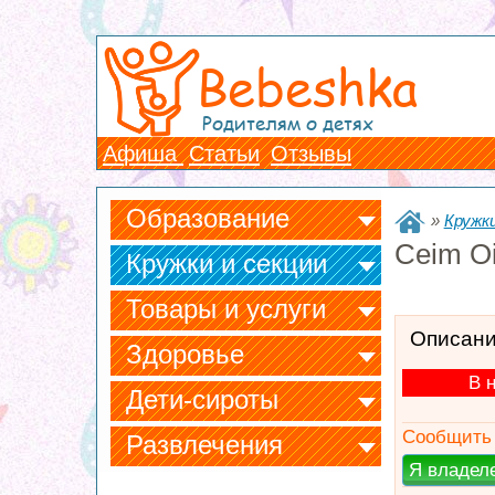
Bebeshka
Родителям о детях
Афиша
Статьи
Отзывы
Образование
»
Кружки
Ceim Oi
Кружки и секции
Товары и услуги
Описан
Здоровье
В 
Дети-сироты
Сообщить 
Развлечения