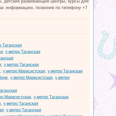
ы, детские развивающие центры, курсы для
ас информацию, позвонив по телефону +7
о Таганская
,
ая
у метро Таганская
ганская
,
я
у метро Таганская
,
,
е
у метро Марксистская
у метро Таганская
,
,
йоне
у метро Марксистская
у метро
Таганская
,
ро Марксистская
у метро Таганская
,
я
у метро Таганская
,
ая
у метро Таганская