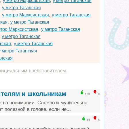
,
,
у метро Марксистская
у метро Таганская
,
у метро Таганская
,
,
у метро Марксистская
у метро Таганская
,
ская
у метро Таганская
,
етро Марксистская
у метро Таганская
,
у метро Таганская
,
тская
у метро Таганская
у метро Таганская
анская
фициальным представителем.
ителям и школьникам
100
8
а на понимании. Сложно и мучительно
т полезной в голове, если не...
93
6
ревращается в перебор даже с покупкой