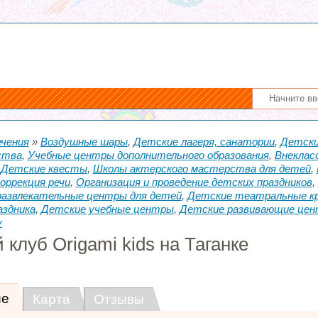
ечения
»
Воздушные шары
,
Детские лагеря, санатории
,
Детски
ства
,
Учебные центры дополнительного образования
,
Внеклас
,
Детские квесты
,
Школы актерского мастерства для детей
,
оррекция речи
,
Организация и проведение детских праздников
,
азвлекательные центры для детей
,
Детские театральные к
аздника
,
Детские учебные центры
,
Детские развивающие це
у
 клуб Origami kids на Таганке
ие
Карта
Отзывы