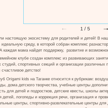
←
1
/
5
и настоящую экосистему для родителей и детей! В на
в идеальную среду, в которой собран комплекс разнасто
 А каждая мама найдет поддержку, развитие и возможно
емейном клубе создан комплекс из развивающих занятий,
х студий, спортивных секций и организации различных п
и счастливое детство!
уб Origami kids на Таганке относится к рубрикам: возд
ады, дома детского творчества, учебные центры дополни
ть для детей и подростков, детские квесты, школы акте
 детей, логопеды и коррекция речи, организация и пров
ельные центры, спортивно-развлекательные центры для д