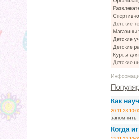
Организац
Развлекат
Спортивно
Детские т
Магазины 
Детские у
Детские р
Курсы для
Детские ш
Информация
Популяр
Как нау
20.11.23 10:0
запомнить т
Когда и
13.11.23 10:0