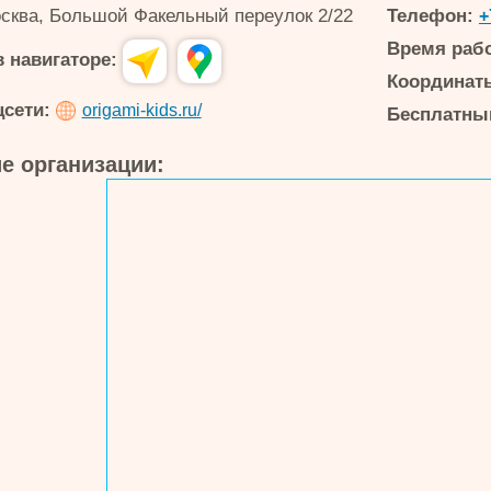
сква
,
Большой Факельный переулок 2/22
Телефон:
+
Время раб
 навигаторе:
Координаты
цсети:
origami-kids.ru/
Бесплатный
е организации: