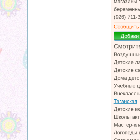
магазины 
беременны
(926) 711-
Сообщить 
Смотрите
Воздушны
Детские л
Детские с
Дома детс
Учебные ц
Внеклассн
Таганская
Детские к
Школы акт
Мастер-кл
Логопеды 