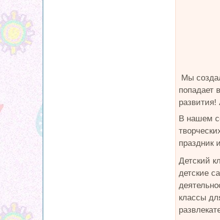
Мы создал
попадает 
развития!
В нашем с
творчески
праздник 
Детский кл
детские с
деятельнос
классы для
развлекат