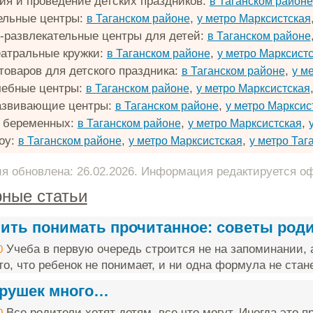
ия и проведение детских праздников:
в Таганском районе
ельные центры:
,
в Таганском районе
у метро Марксистская
-развлекательные центры для детей:
в Таганском районе
еатральные кружки:
,
в Таганском районе
у метро Марксист
товаров для детского праздника:
,
в Таганском районе
у м
чебные центры:
,
в Таганском районе
у метро Марксистская
азвивающие центры:
,
в Таганском районе
у метро Марксис
 беременных:
,
,
в Таганском районе
у метро Марксистская
оу:
,
,
в Таганском районе
у метро Марксистская
у метро Таг
 обновлена: 26.02.2026. Информация редактируется о
ные статьи
чить понимать прочитанное: советы род
Учеба в первую очередь строится не на запоминании, 
0
о, что ребенок не понимает, и ни одна формула не стане
грушек много…
Все родители хотят детям, все что могут. Иногда это п
0