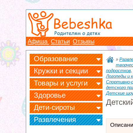
Bebeshka
Родителям о детях
Афиша
Статьи
Отзывы
Образование
»
Развл
творче
Кружки и секции
подростков
Логопеды и к
Товары и услуги
Спортивно-р
детского пр
Детские шо
Здоровье
Детский
Дети-сироты
Развлечения
Описан