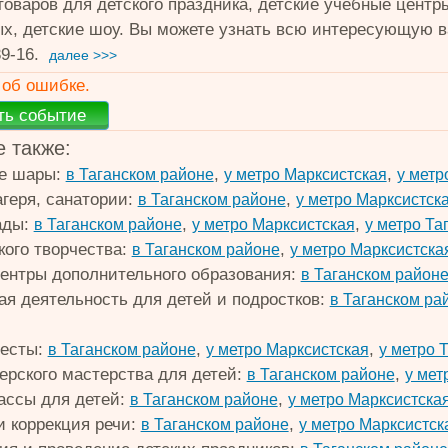
товаров для детского праздника, детские учебные центр
х, детские шоу. Вы можете узнать всю интересующую в
39-16.
далее >>>
об ошибке.
 также:
е шары:
,
,
в Таганском районе
у метро Марксистская
у метр
агеря, санатории:
,
в Таганском районе
у метро Марксистск
ады:
,
,
в Таганском районе
у метро Марксистская
у метро Та
кого творчества:
,
в Таганском районе
у метро Марксистска
ентры дополнительного образования:
в Таганском район
ая деятельность для детей и подростков:
в Таганском ра
весты:
,
,
в Таганском районе
у метро Марксистская
у метро 
ерского мастерства для детей:
,
в Таганском районе
у мет
ассы для детей:
,
в Таганском районе
у метро Марксистска
и коррекция речи:
,
в Таганском районе
у метро Марксистск