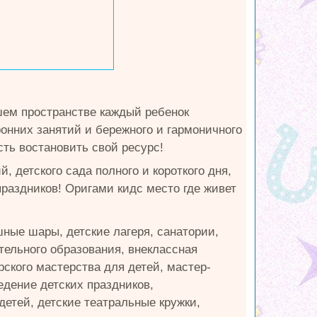
→
шем пространстве каждый ребенок
ронних занятий и бережного и гармоничного
сть востановить свой ресурс!
 детского сада полного и короткого дня,
раздников! Оригами кидс место где живет
ушные шары, детские лагеря, санатории,
тельного образования, внеклассная
рского мастерства для детей, мастер-
едение детских праздников,
етей, детские театральные кружки,