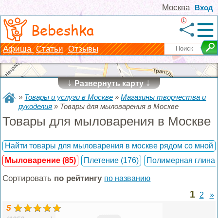
Москва
Вход
1
Bebeshka
Афиша
Статьи
Отзывы
↓
↓
Развернуть карту
»
Товары и услуги в Москве
»
Магазины творчества и
рукоделия
»
Товары для мыловарения в Москве
Товары для мыловарения в Москве
Найти товары для мыловарения в москве рядом со мной
Мыловарение
(85)
Плетение
(176)
Полимерная глина 
Сортировать
по рейтингу
по названию
1
2
»
5