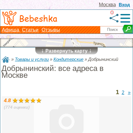
Москва
Вход
1
Bebeshka
Афиша
Статьи
Отзывы
↓
↓
Развернуть карту
»
Товары и услуги
»
Кондитерские
»
Добрынинский
Добрынинский: все адреса в
Москве
1
2
»
4.8
(774 оценки)