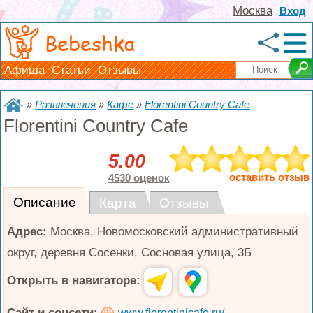
Москва
Вход
Bebeshka
Афиша
Статьи
Отзывы
»
Развлечения
»
Кафе
»
Florentini Country Cafe
Florentini Country Cafe
5.00
оставить отзыв
4530 оценок
Описание
Карта
Отзывы
Адрес:
Москва
,
Новомосковский административный
округ, деревня Сосенки, Сосновая улица, 3Б
Открыть в навигаторе:
Сайт и соцсети:
www.florentinicafe.ru/