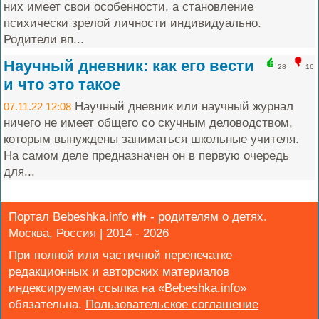
них имеет свои особенности, а становление
психически зрелой личности индивидуально.
Родители вп...
Научный дневник: как его вести
28
16
и что это такое
Научный дневник или научный журнал
07.11.22 12:08
ничего не имеет общего со скучным деловодством,
которым вынуждены заниматься школьные учителя.
На самом деле предназначен он в первую очередь
для...
Портал Bebeshka.info 👪 - родителям о детях.
Москва, Россия | 2014 - 2026
При полной или частичной перепечатке
редакционных и авторских материалов
индексируемая ссылка на «Bebeshka.info»
обязательна.