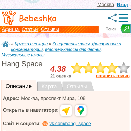
Москва
Вход
Bebeshka
Афиша
Статьи
Отзывы
»
Кружки и секции
»
Концертные залы, филармонии и
консерватории
,
Мастер-классы для детей
,
Музыкальные школы
Hang Space
4.38
оставить отзыв
21 оценка
Описание
Карта
Отзывы
Адрес:
Москва
,
проспект Мира, 108
Открыть в навигаторе:
Сайт и соцсети:
vk.com/hang_space