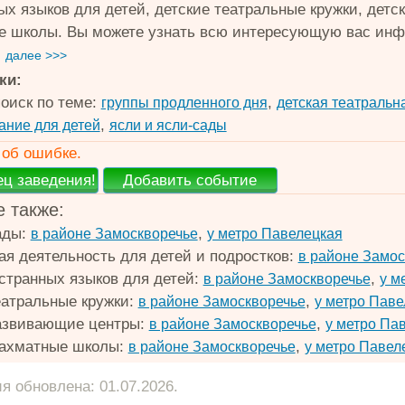
ых языков для детей, детские театральные кружки, детс
 школы. Вы можете узнать всю интересующую вас инфо
.
далее >>>
ки:
оиск по теме:
,
группы продленного дня
детская театральн
,
ание для детей
ясли и ясли-сады
об ошибке.
 также:
ады:
,
в районе Замоскворечье
у метро Павелецкая
ая деятельность для детей и подростков:
в районе Замос
странных языков для детей:
,
в районе Замоскворечье
у м
еатральные кружки:
,
в районе Замоскворечье
у метро Паве
азвивающие центры:
,
в районе Замоскворечье
у метро Па
шахматные школы:
,
в районе Замоскворечье
у метро Павел
 обновлена: 01.07.2026.