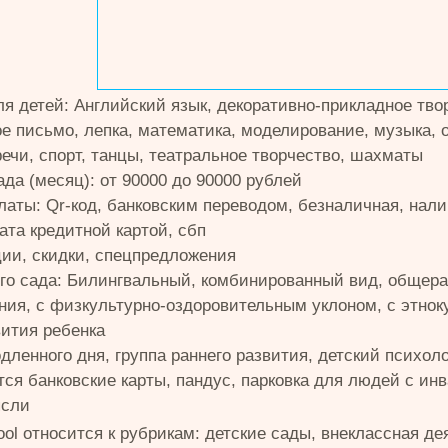
ля детей: Английский язык, декоративно-прикладное тво
ое письмо, лепка, математика, моделирование, музыка,
речи, спорт, танцы, театральное творчество, шахматы
да (месяц): от 90000 до 90000 рублей
латы: Qr-код, банковским переводом, безналичная, нал
ата кредитной картой, сбп
ции, скидки, спецпредложения
ого сада: Билингвальный, комбинированный вид, общер
ния, с физкультурно-оздоровительным уклоном, с этно
вития ребенка
дленного дня, группа раннего развития, детский психолог
ся банковские карты, пандус, парковка для людей с ин
ясли
ool относится к рубрикам: детские сады, внеклассная де