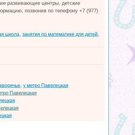
кие развивающие центры, детские
рмацию, позвонив по телефону +7 (977)
,
,
ая школа
занятия по математике для детей
,
кворечье
у метро Павелецкая
етро Павелецкая
лецкая
велецкая
ецкая