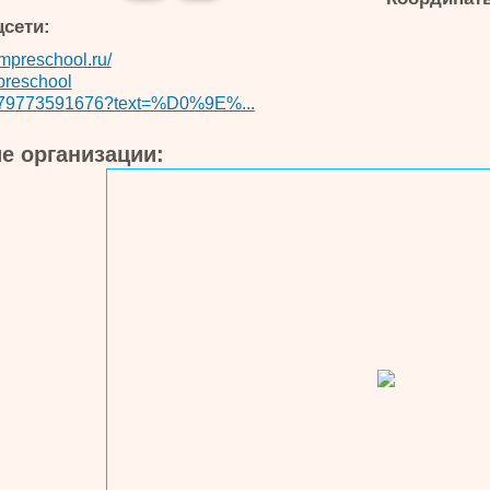
цсети:
preschool.ru/
preschool
79773591676?text=%D0%9E%...
е организации: