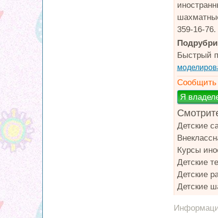
иностранн
шахматные
359-16-76
Подрубри
Быстрый п
моделиров
Сообщить 
Смотрите
Детские с
Внеклассн
Курсы ино
Детские т
Детские р
Детские 
Информация