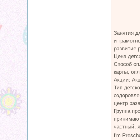
Занятия д
и грамотн
развитие 
Цена детса
Способ оп
карты, опл
Акции: Ак
Тип детск
оздоровле
центр раз
Группа про
принимают
частный, 
I'm Presch