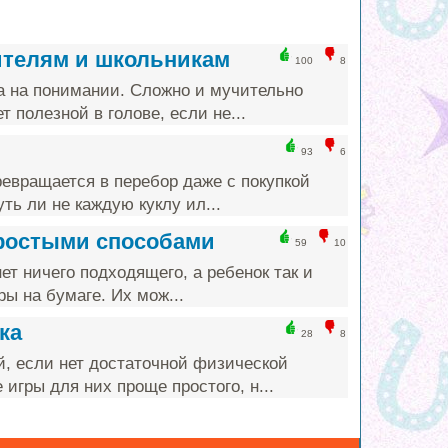
ителям и школьникам
100
8
а на понимании. Сложно и мучительно
т полезной в голове, если не...
93
6
ревращается в перебор даже с покупкой
ть ли не каждую куклу ил...
простыми способами
59
10
ет ничего подходящего, а ребенок так и
ы на бумаге. Их мож...
ка
28
8
й, если нет достаточной физической
игры для них проще простого, н...