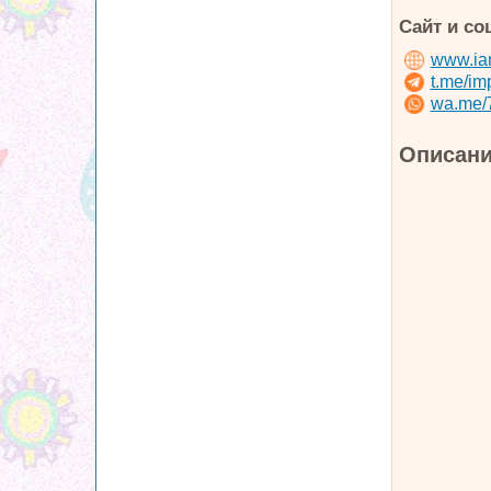
Сайт и со
www.iam
t.me/im
wa.me/
Описани