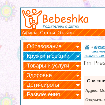
Bebeshka
Родителям о детях
Афиша
Статьи
Отзывы
Образование
»
Кружки
иностра
Кружки и секции
шахматные 
I'm Pre
Товары и услуги
Здоровье
Описан
Дети-сироты
Адрес:
Мо
Развлечения
Открыть в