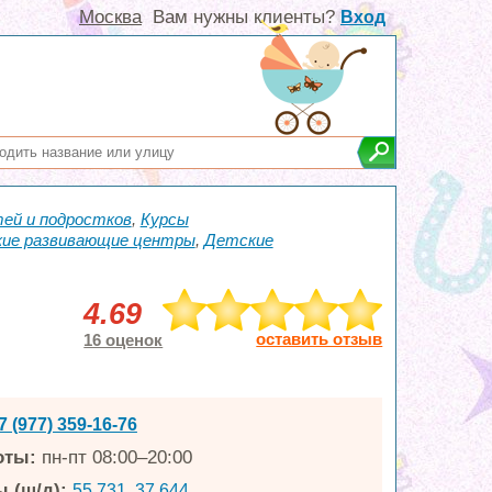
Москва
Вам нужны клиенты?
Вход
ей и подростков
,
Курсы
ие развивающие центры
,
Детские
4.69
оставить отзыв
16 оценок
7 (977) 359-16-76
оты:
пн-пт 08:00–20:00
 (ш/д):
55.731, 37.644