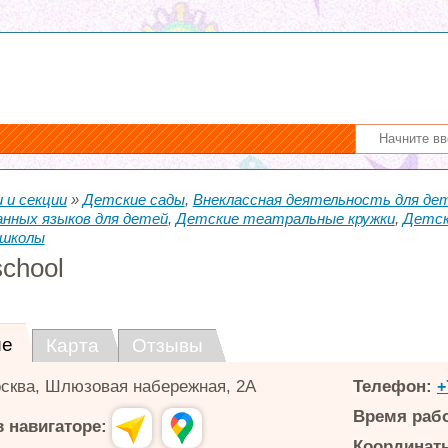
 и секции
»
Детские сады
,
Внеклассная деятельность для дет
нных языков для детей
,
Детские театральные кружки
,
Детск
школы
school
ие
Карта
Отзывы
сква
,
Шлюзовая набережная, 2А
Телефон:
+
Время раб
 навигаторе:
Координаты