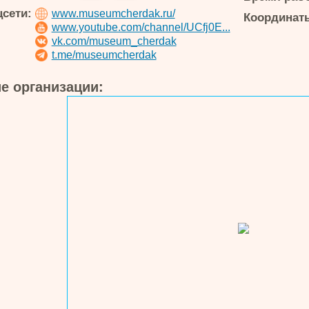
цсети:
www.museumcherdak.ru/
Координаты
www.youtube.com/channel/UCfj0E...
vk.com/museum_cherdak
t.me/museumcherdak
е организации: