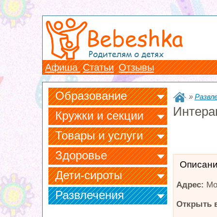
Bebeshka
Родителям о детях
Афиша
Статьи
Отзывы
Образование
»
Развл
Интера
Кружки и секции
Товары и услуги
Здоровье
Описан
Дети-сироты
Адрес:
Мо
Развлечения
Открыть в