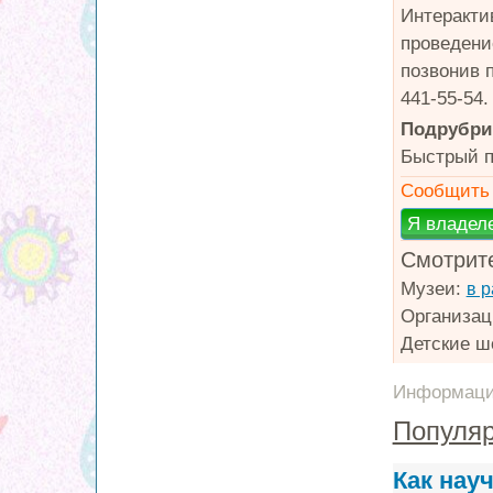
Интеракти
проведени
позвонив п
441-55-54
Подрубри
Быстрый п
Сообщить 
Смотрите
Музеи:
в 
Организац
Детские ш
Информация
Популяр
Как нау