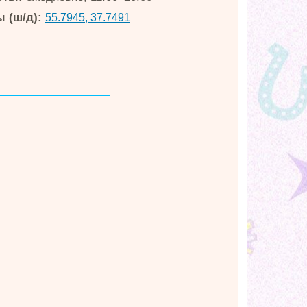
 (ш/д):
55.7945, 37.7491