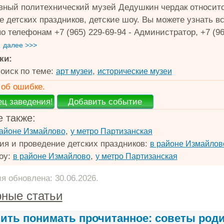
вный политехнический музей Дедушкин чердак относится
е детских праздников, детские шоу. Вы можете узнать
о телефонам +7 (965) 229-69-94 - Администратор, +7 (96
.
далее >>>
ки:
оиск по теме:
,
арт музеи
исторические музеи
об ошибке.
 также:
,
районе Измайлово
у метро Партизанская
ия и проведение детских праздников:
в районе Измайлов
оу:
,
в районе Измайлово
у метро Партизанская
 обновлена: 30.06.2026.
ные статьи
чить понимать прочитанное: советы род