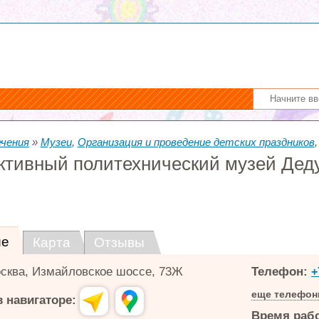
ечения
»
Музеи
,
Организация и проведение детских праздников
ктивный политехнический музей Дед
ие
Карта
Отзывы
сква
,
Измайловское шоссе, 73Ж
Телефон:
+
еще телефо
 навигаторе:
Время раб