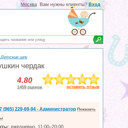
Москва
Вам нужны клиенты?
Вход
,
Детские шоу
ушкин чердак
4.80
оставить отзыв
1459 оценок
7 (965) 229-69-94 - Администратор
Показать
ны
оты:
ежедневно, 11:00–20:00