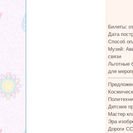
Билеты: от
Дата пост
Способ оп
Музей: Ави
связи
Льготные 
для мероп
Предложен
Космическ
Политехни
Детские п
Мастер кл
Эра изобр
Дороги СС