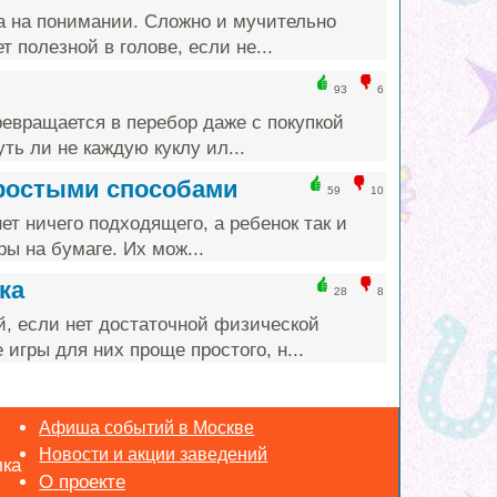
а на понимании. Сложно и мучительно
т полезной в голове, если не...
93
6
ревращается в перебор даже с покупкой
ть ли не каждую куклу ил...
простыми способами
59
10
ет ничего подходящего, а ребенок так и
ы на бумаге. Их мож...
ка
28
8
й, если нет достаточной физической
игры для них проще простого, н...
Афиша событий в Москве
Новости и акции заведений
лка