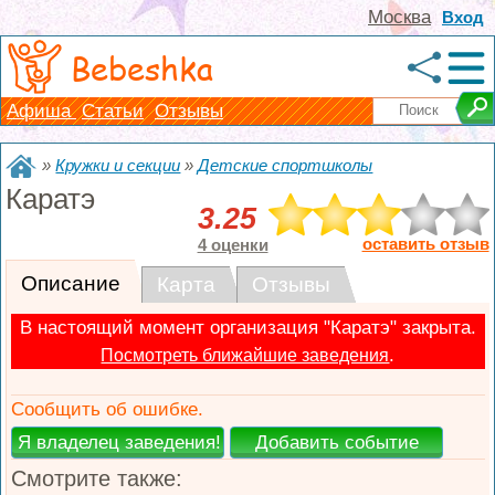
Москва
Вход
Bebeshka
Афиша
Статьи
Отзывы
»
Кружки и секции
»
Детские спортшколы
Каратэ
3.25
оставить отзыв
4 оценки
Описание
Карта
Отзывы
В настоящий момент организация "Каратэ" закрыта.
.
Посмотреть ближайшие заведения
Сообщить об ошибке.
Смотрите также: