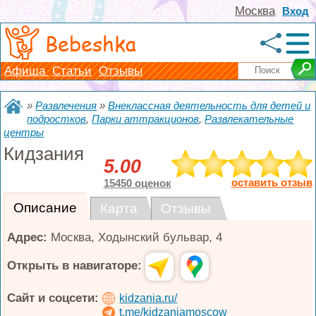
Москва
Вход
Bebeshka
Афиша
Статьи
Отзывы
»
Развлечения
»
Внеклассная деятельность для детей и
подростков
,
Парки аттракционов
,
Развлекательные
центры
Кидзания
5.00
оставить отзыв
15450 оценок
Описание
Карта
Отзывы
Адрес:
Москва
,
Ходынский бульвар, 4
Открыть в навигаторе:
Сайт и соцсети:
kidzania.ru/
t.me/kidzaniamoscow