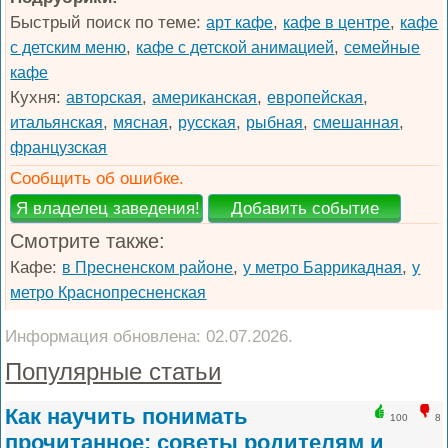
Быстрый поиск по теме:
,
,
арт кафе
кафе в центре
кафе
,
,
с детским меню
кафе с детской анимацией
семейные
кафе
Кухня:
,
,
,
авторская
американская
европейская
,
,
,
,
,
итальянская
мясная
русская
рыбная
смешанная
французская
Сообщить об ошибке.
Смотрите также:
Кафе:
,
,
в Пресненском районе
у метро Баррикадная
у
метро Краснопресненская
Информация обновлена: 02.07.2026.
Популярные статьи
Как научить понимать
100
8
прочитанное: советы родителям и