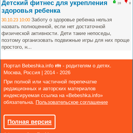
Детский фитнес для укрепления
28
8
здоровья ребенка
Заботу о здоровье ребенка нельзя
30.10.23 10:00
назвать полноценной, если нет достаточной
физической активности. Дети такие непоседы,
поэтому организовать подвижные игры для них проще
простого, н...
Портал Bebeshka.info 👪 - родителям о детях.
Москва, Россия | 2014 - 2026
При полной или частичной перепечатке
редакционных и авторских материалов
индексируемая ссылка на «Bebeshka.info»
обязательна.
Полная версия