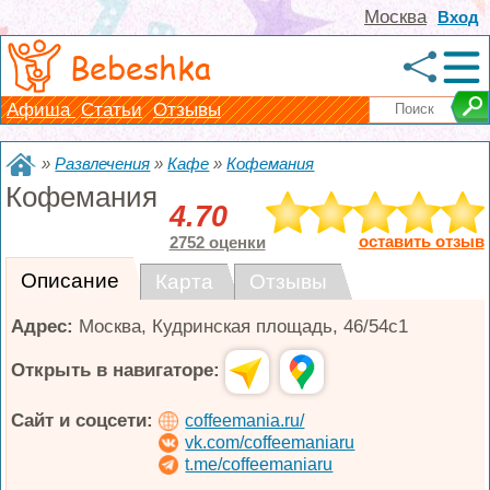
Москва
Вход
Bebeshka
Афиша
Статьи
Отзывы
»
Развлечения
»
Кафе
»
Кофемания
Кофемания
4.70
оставить отзыв
2752 оценки
Описание
Карта
Отзывы
Адрес:
Москва
,
Кудринская площадь, 46/54с1
Открыть в навигаторе:
Сайт и соцсети:
coffeemania.ru/
vk.com/coffeemaniaru
t.me/coffeemaniaru