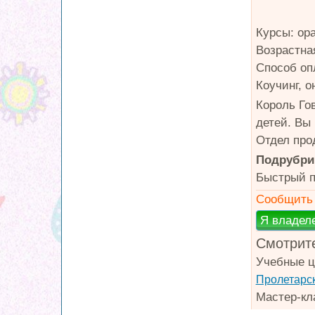
Курсы: ор
Возрастная
Способ оп
Коучинг, 
Король Го
детей. Вы
Отдел прод
Подрубри
Быстрый п
Сообщить 
Смотрите
Учебные ц
Пролетарс
Мастер-кл