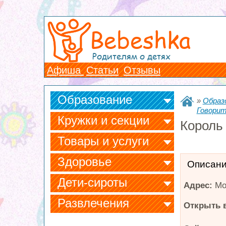
Bebeshka
Родителям о детях
Афиша
Статьи
Отзывы
Образование
»
Образ
Говорит
Кружки и секции
Король 
Товары и услуги
Здоровье
Описан
Дети-сироты
Адрес:
Мо
Развлечения
Открыть в