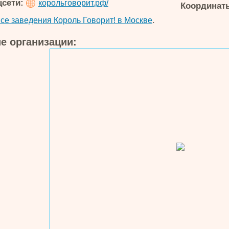
цсети:
корольговорит.рф/
Координаты
.
се заведения Король Говорит! в Москве
е организации: