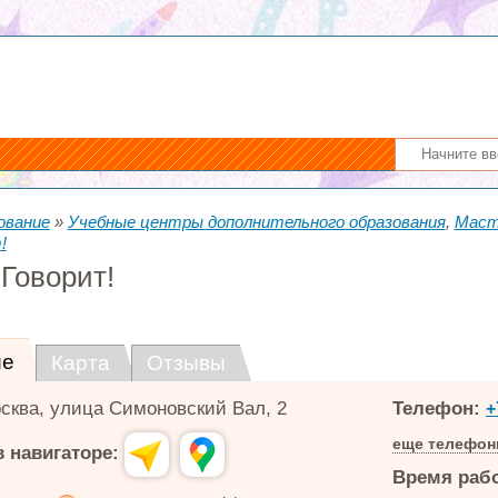
ование
»
Учебные центры дополнительного образования
,
Маст
!
Говорит!
ие
Карта
Отзывы
сква
,
улица Симоновский Вал, 2
Телефон:
+
еще телефо
 навигаторе:
Время раб