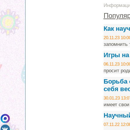
Информация
Популяр
Как нау
20.11.23 10:0
запомнить т
Игры на
06.11.23 10:0
просит род
Борьба 
себя ве
30.01.23 13:0
имеет свои
Научный 
07.11.22 12:0