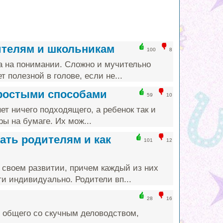
ителям и школьникам
100
8
а на понимании. Сложно и мучительно
т полезной в голове, если не...
простыми способами
59
10
ет ничего подходящего, а ребенок так и
ы на бумаге. Их мож...
ать родителям и как
101
12
 своем развитии, причем каждый из них
и индивидуально. Родители вп...
28
16
 общего со скучным деловодством,