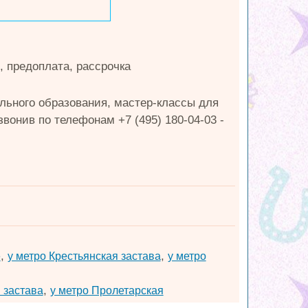
, предоплата, рассрочка
льного образования, мастер-классы для
онив по телефонам +7 (495) 180-04-03 -
,
,
е
у метро Крестьянская застава
у метро
,
 застава
у метро Пролетарская