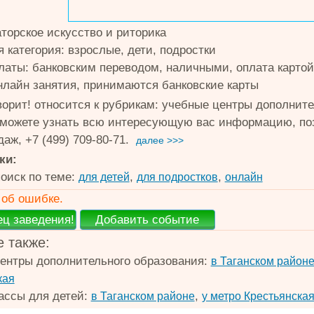
аторское искусство и риторика
 категория: взрослые, дети, подростки
латы: банковским переводом, наличными, оплата картой
онлайн занятия, принимаются банковские карты
ворит! относится к рубрикам: учебные центры дополните
 можете узнать всю интересующую вас информацию, позв
аж, +7 (499) 709-80-71.
далее >>>
ки:
оиск по теме:
,
,
для детей
для подростков
онлайн
об ошибке.
 также:
ентры дополнительного образования:
в Таганском район
кая
ассы для детей:
,
в Таганском районе
у метро Крестьянская