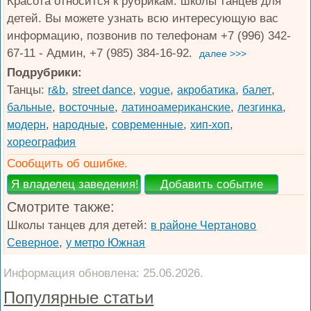
Красота относится к рубрикам: школы танцев для
детей. Вы можете узнать всю интересующую вас
информацию, позвонив по телефонам +7 (996) 342-
67-11 - Админ, +7 (985) 384-16-92.
далее >>>
Подрубрики:
Танцы:
,
,
,
,
,
r&b
street dance
vogue
акробатика
балет
,
,
,
,
бальные
восточные
латиноамериканские
лезгинка
,
,
,
,
модерн
народные
современные
хип-хоп
хореография
Сообщить об ошибке.
Смотрите также:
Школы танцев для детей:
в районе Чертаново
,
Северное
у метро Южная
Информация обновлена: 25.06.2026.
Популярные статьи