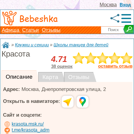
Москва
Вход
Bebeshka
Афиша
Статьи
Отзывы
»
Кружки и секции
»
Школы танцев для детей
Красота
4.71
оставить отзыв
38 оценок
Описание
Карта
Отзывы
Адрес:
Москва
,
Днепропетровская улица, 2
Открыть в навигаторе:
Сайт и соцсети:
krasota.msk.ru/
t.me/krasota_adm