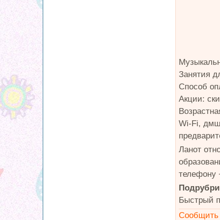
Музыкальн
Занятия д
Способ оп
Акции: ск
Возрастная
Wi-Fi, дм
предварит
Ланот отн
образован
телефону +
Подрубри
Быстрый п
Сообщить 