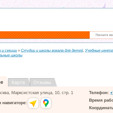
 и секции
»
Студии и школы вокала для детей
,
Учебные центр
льные школы
ие
Карта
Отзывы
сква
,
Марксистская улица, 10, стр. 1
Телефон:
+
Время раб
 навигаторе:
Координаты