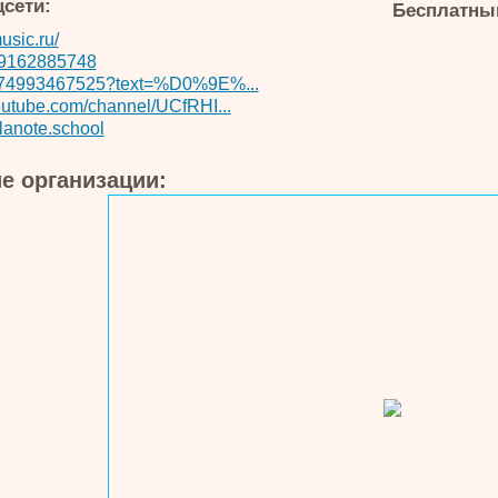
цсети:
Бесплатный
usic.ru/
79162885748
74993467525?text=%D0%9E%...
utube.com/channel/UCfRHI...
lanote.school
е организации: