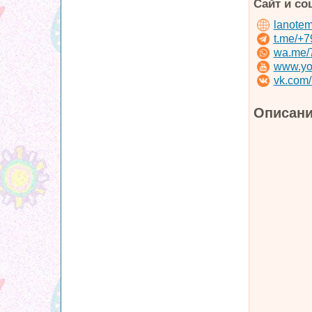
Сайт и со
lanotem
t.me/+
wa.me/
www.yo
vk.com/
Описани