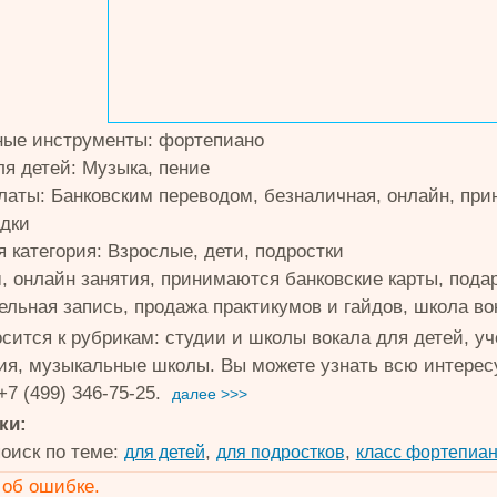
ые инструменты: фортепиано
ля детей: Музыка, пение
латы: Банковским переводом, безналичная, онлайн, при
идки
 категория: Взрослые, дети, подростки
ш, онлайн занятия, принимаются банковские карты, пода
ельная запись, продажа практикумов и гайдов, школа во
осится к рубрикам: студии и школы вокала для детей, у
ия, музыкальные школы. Вы можете узнать всю интере
7 (499) 346-75-25.
далее >>>
ки:
оиск по теме:
,
,
для детей
для подростков
класс фортепиа
об ошибке.