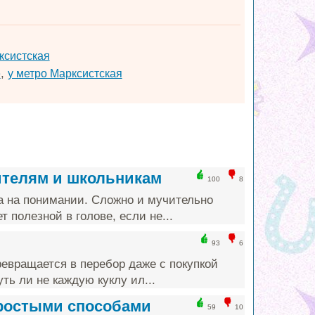
ксистская
,
е
у метро Марксистская
ителям и школьникам
100
8
а на понимании. Сложно и мучительно
т полезной в голове, если не...
93
6
ревращается в перебор даже с покупкой
ть ли не каждую куклу ил...
простыми способами
59
10