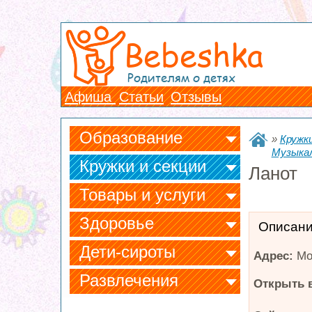
Bebeshka
Родителям о детях
Афиша
Статьи
Отзывы
Образование
»
Кружки
Музыка
Кружки и секции
Ланот
Товары и услуги
Здоровье
Описан
Дети-сироты
Адрес:
Мо
Развлечения
Открыть в