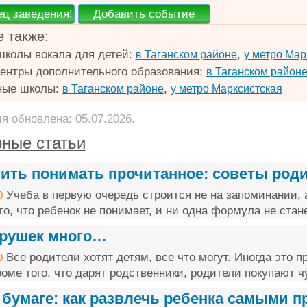
 также:
школы вокала для детей:
,
в Таганском районе
у метро Мар
ентры дополнительного образования:
в Таганском район
ные школы:
,
в Таганском районе
у метро Марксистская
 обновлена: 05.07.2026.
ные статьи
чить понимать прочитанное: советы род
Учеба в первую очередь строится не на запоминании, 
0
о, что ребенок не понимает, и ни одна формула не стане
грушек много…
Все родители хотят детям, все что могут. Иногда это п
0
оме того, что дарят родственники, родители покупают чу
 бумаге: как развлечь ребенка самыми 