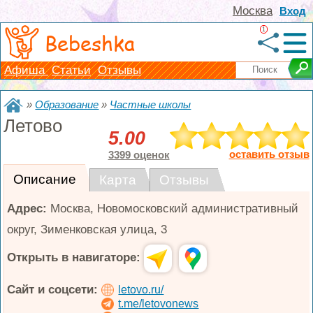
Москва
Вход
1
Bebeshka
Афиша
Статьи
Отзывы
»
Образование
»
Частные школы
Летово
5.00
оставить отзыв
3399 оценок
Описание
Карта
Отзывы
Адрес:
Москва
,
Новомосковский административный
округ, Зименковская улица, 3
Открыть в навигаторе:
Сайт и соцсети:
letovo.ru/
t.me/letovonews