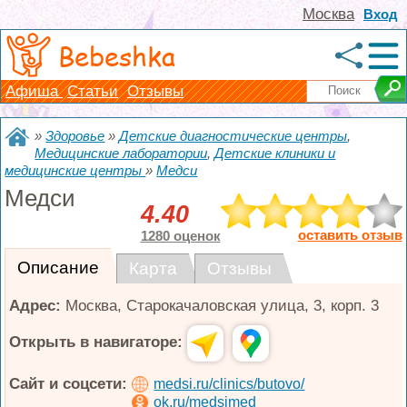
Москва
Вход
Bebeshka
Афиша
Статьи
Отзывы
»
Здоровье
»
Детские диагностические центры
,
Медицинские лаборатории
,
Детские клиники и
медицинские центры
»
Медси
Медси
4.40
оставить отзыв
1280 оценок
Описание
Карта
Отзывы
Адрес:
Москва
,
Старокачаловская улица, 3, корп. 3
Открыть в навигаторе:
Сайт и соцсети:
medsi.ru/clinics/butovo/
ok.ru/medsimed