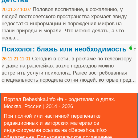
Половое воспитание, к сожалению, у
20.01.22 10:07
людей постсоветского пространства хромает ввиду
недостатка информации и порождения мифов на
грани природы и морали. Что можно делать, а что
нельз...
Психолог: блажь или необходимость
7
Сегодня в сети, в рекламе по телевизору
26.11.21 11:01
и даже на расклейках возле подъездов можно
встретить услуги психолога. Ранее востребованная
специальность породила сотни людей, которые пред...
Портал Bebeshka.info 👪 - родителям о детях.
Москва, Россия | 2014 - 2026
При полной или частичной перепечатке
редакционных и авторских материалов
индексируемая ссылка на «Bebeshka.info»
обязательна.