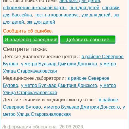
Быстрый поиск по теме:
,
анализы для детей
,
,
оформление школьной карты
пцр для детей
справки
,
,
,
для бассейна
тест на коронавирус
узи для детей
экг
,
для детей
экг для детей
Сообщить об ошибке.
Смотрите также:
Детские диагностические центры:
в районе Северное
,
,
Бутово
у метро Бульвар Дмитрия Донского
у метро
Улица Старокачаловская
Медицинские лаборатории:
в районе Северное
,
,
Бутово
у метро Бульвар Дмитрия Донского
у метро
Улица Старокачаловская
Детские клиники и медицинские центры :
в районе
,
,
Северное Бутово
у метро Бульвар Дмитрия Донского
у
метро Улица Старокачаловская
Информация обновлена: 26.06.2026.