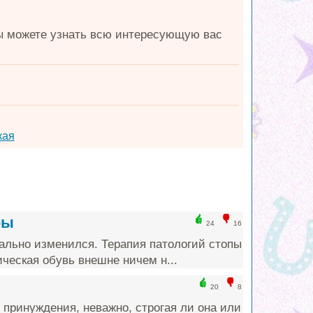
Вы можете узнать всю интересующую вас
кая
фы
24
16
ально изменился. Терапия патологий стопы
ческая обувь внешне ничем н...
20
8
принуждения, неважно, строгая ли она или