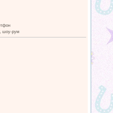
ртфон
т, шоу-рум