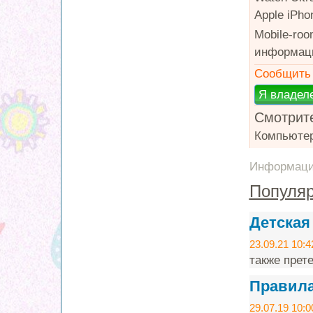
Apple iPho
Mobile-ro
информаци
Сообщить 
Смотрите
Компьюте
Информация
Популяр
Детская
23.09.21 10:4
также прет
Правила
29.07.19 10:0