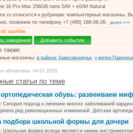
ne 16 Pro Max 256GB nano SIM + eSIM Natural
oms.ru относится к рубрикам: компьютерные магазины. 
ю, позвонив по телефону +7 (495) 188-08-28.
далее >>>
об ошибке.
 также:
рные магазины:
,
в районе Замоскворечье
у метро Павелец
 обновлена: 04.07.2026.
ные статьи по теме
 ортопедическая обувь: развеиваем ми
Сегодня подход к лечению многих заболеваний кардин
2
ерпела ряд революционных изменений. Детская ортопеди
 подбора школьной формы для дочери
Школьная форма всегда является неким инструментом 
0