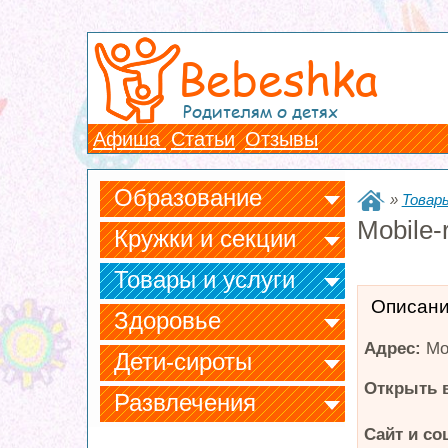
Bebeshka
Родителям о детях
Афиша
Статьи
Отзывы
Образование
»
Товары
Mobile-
Кружки и секции
Товары и услуги
Описан
Здоровье
Адрес:
Мо
Дети-сироты
Открыть в
Развлечения
Сайт и со