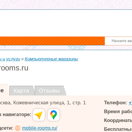
 и услуги
»
Компьютерные магазины
rooms.ru
ие
Карта
Отзывы
сква
,
Кожевническая улица, 1, стр. 1
Телефон:
+
Время раб
 навигаторе:
Координаты
цсети:
mobile-rooms.ru/
Бесплатный