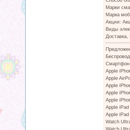
Способ оп
Марки смар
Марка моб
Акции: Ак
Виды элек
Доставка,
Предложен
Беспровод
Смартфон 
Apple iPho
Apple AirP
Apple iPho
Apple iPho
Apple iPho
Apple iPad
Apple iPad
Watch Ultr
Watch Ultr