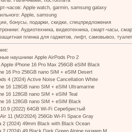
латы: Наличными, постоплата
т-часов: Apple watch, garmin, samsung galaxy
ильного: Apple, samsung
ции, бонусы, подарки, скидки, спецпредложения
троники: Аудиотехника, видеотехника, смарт-часы, сма
 защитная пленка для гаджетов, лифт, самовывоз, туале
ие:
ные наушники Apple AirPods Pro 2
Apple iPhone 16 Pro Max 256GB eSIM Black
ne 16 Pro 256GB nano SIM + eSIM Desert
ods 4 (2024) Active Noise Cancellation White
ne 16 128GB nano SIM + eSIM Ultramarine
ne 16 128GB nano SIM + eSIM Teal
ne 16 128GB nano SIM + eSIM Black
 10.9 (2022) 64GB Wi-Fi Серебристый
 Air 11 (M2/2024) 256Gb Wi-Fi Space Gray
a 2 (2024) 49mm Black with Black Ocean
a 2 (2024) 49 Black Dark Green Alpine размер M