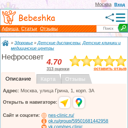
Москва
Вход
Bebeshka
Афиша
Статьи
Отзывы
»
Здоровье
»
Детские диспансеры
,
Детские клиники и
медицинские центры
Нефросовет
4.70
оставить отзыв
313 оценки
Описание
Карта
Отзывы
Адрес:
Москва
,
улица Грина, 1, корп. 3А
Открыть в навигаторе:
Сайт и соцсети:
nes-clinic.ru/
ok.ru/group/59501681442958
vk.com/nes.clinic