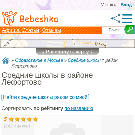
Москва
Вход
Bebeshka
Афиша
Статьи
Отзывы
↓
↓
Развернуть карту
»
Образование в Москве
»
Средние школы
»
район
Лефортово
Средние школы в районе
Лефортово
Найти средние школы рядом со мной
Сортировать
по рейтингу
по названию
5
(102 оценки)