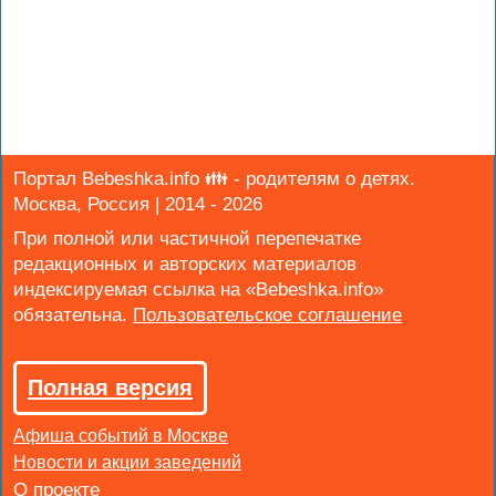
Портал Bebeshka.info 👪 - родителям о детях.
Москва, Россия | 2014 - 2026
При полной или частичной перепечатке
редакционных и авторских материалов
индексируемая ссылка на «Bebeshka.info»
обязательна.
Полная версия
Афиша событий в Москве
Новости и акции заведений