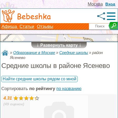
Москва
Вход
Bebeshka
Афиша
Статьи
Отзывы
↓
↓
Развернуть карту
»
Образование в Москве
»
Средние школы
»
район
Ясенево
Средние школы в районе Ясенево
Найти средние школы рядом со мной
Сортировать
по рейтингу
по названию
4.31
(49 оценок)