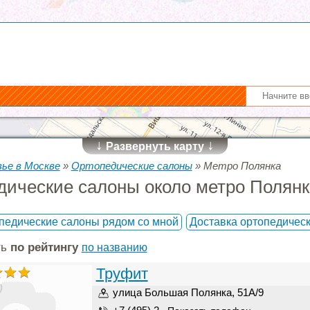
↓
↓
Развернуть карту
вье в Москве
»
Ортопедические салоны
»
Метро Полянка
дические салоны около метро Полян
педические салоны рядом со мной
Доставка ортопедичес
ть
по рейтингу
по названию
Труфит
)
улица Большая Полянка, 51А/9