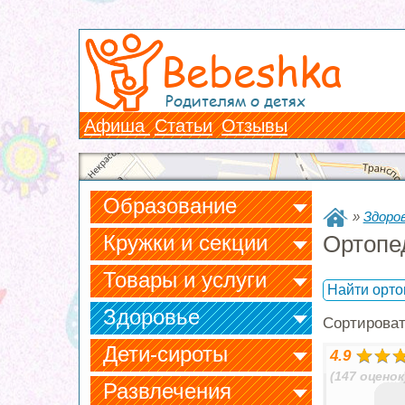
Bebeshka
Родителям о детях
Афиша
Статьи
Отзывы
Образование
»
Здоро
Кружки и секции
Ортопе
Товары и услуги
Найти орто
Здоровье
Сортирова
Дети-сироты
4.9
(147 оценок
Развлечения