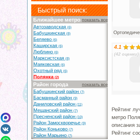
Быстрый поиск:
Ближайшее метро
показать все
Автозаводская
(6)
Ортопедиче
Бабушкинская
(8)
Беляево
(6)
Каширская
(6)
4.1
Люблино
(6)
(42 оценки)
Марксистская
(8)
Маяковская
(6)
Охотный ряд
(6)
Полянка
(2)
Район города
показать все
Бабушкинский район
(7)
Басманный район
(9)
Даниловский район
(11)
Рейтинг лу
Мещанский район
(7)
Пресненский район
метро Поля
(10)
Район Замоскворечье
(9)
описания з
Район Коньково
(7)
Рейтинг со
Район Марьино
(7)