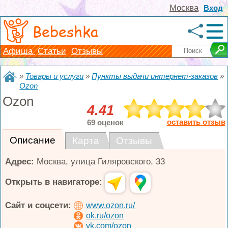
Москва
Вход
Bebeshka
Афиша
Статьи
Отзывы
»
Товары и услуги
»
Пункты выдачи интернет-заказов
»
Ozon
Ozon
4.41
оставить отзыв
69 оценок
Описание
Карта
Отзывы
Адрес:
Москва
,
улица Гиляровского, 33
Открыть в навигаторе:
Сайт и соцсети:
www.ozon.ru/
ok.ru/ozon
vk.com/ozon