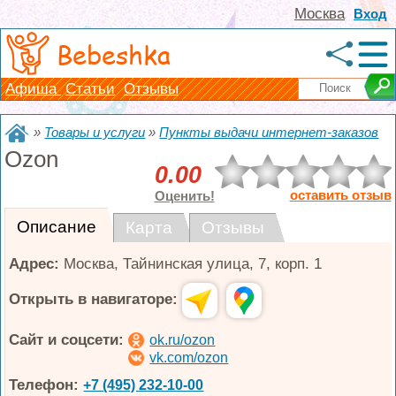
Москва
Вход
Bebeshka
Афиша
Статьи
Отзывы
»
Товары и услуги
»
Пункты выдачи интернет-заказов
Ozon
0.00
оставить отзыв
Оценить!
Описание
Карта
Отзывы
Адрес:
Москва
,
Тайнинская улица, 7, корп. 1
Открыть в навигаторе:
Сайт и соцсети:
ok.ru/ozon
vk.com/ozon
Телефон:
+7 (495) 232-10-00