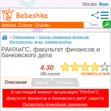
Москва
Вход
Bebeshka
Афиша
Статьи
Отзывы
»
Образование
»
Школы управления бизнесом
,
Институты, вузы, университеты
РАНХиГС, факультет финансов и
банковского дела
4.30
оставить отзыв
266 оценок
Описание
Карта
Отзывы
В настоящий момент организация "РАНХиГС,
факультет финансов и банковского дела" закрыта.
.
Посмотреть ближайшие заведения