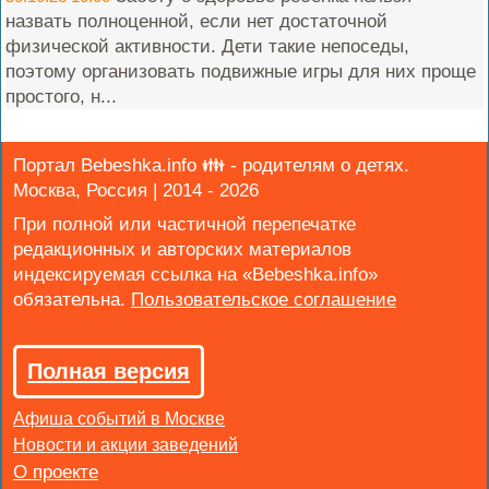
назвать полноценной, если нет достаточной
физической активности. Дети такие непоседы,
поэтому организовать подвижные игры для них проще
простого, н...
Портал Bebeshka.info 👪 - родителям о детях.
Москва, Россия | 2014 - 2026
При полной или частичной перепечатке
редакционных и авторских материалов
индексируемая ссылка на «Bebeshka.info»
обязательна.
Полная версия
Афиша событий в Москве
Новости и акции заведений