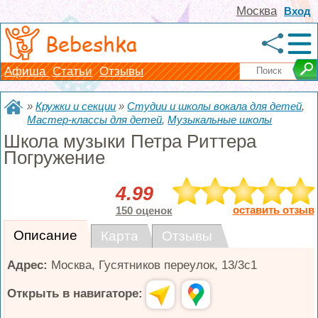
Москва
Вход
Bebeshka
Афиша
Статьи
Отзывы
»
Кружки и секции
»
Студии и школы вокала для детей
,
Мастер-классы для детей
,
Музыкальные школы
Школа музыки Петра Риттера
Погружение
4.99
оставить отзыв
150 оценок
Описание
Карта
Отзывы
Адрес:
Москва
,
Гусятников переулок, 13/3с1
Открыть в навигаторе: