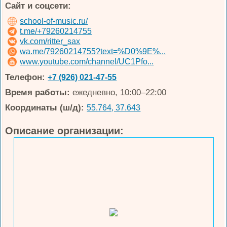
Сайт и соцсети:
school-of-music.ru/
t.me/+79260214755
vk.com/ritter_sax
wa.me/79260214755?text=%D0%9E%...
www.youtube.com/channel/UC1Pfo...
Телефон:
+7 (926) 021-47-55
Время работы:
ежедневно, 10:00–22:00
Координаты (ш/д):
55.764, 37.643
Описание организации: