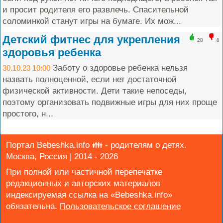
и просит родителя его развлечь. Спасительной
соломинкой станут игры на бумаге. Их мож...
Детский фитнес для укрепления
28
8
здоровья ребенка
Заботу о здоровье ребенка нельзя
30.10.23 10:00
назвать полноценной, если нет достаточной
физической активности. Дети такие непоседы,
поэтому организовать подвижные игры для них проще
простого, н...
Портал Bebeshka.info 👪 - родителям о детях.
Москва, Россия | 2014 - 2026
При полной или частичной перепечатке
редакционных и авторских материалов
индексируемая ссылка на «Bebeshka.info»
обязательна.