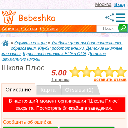
Москва
Вход
Bebeshka
Афиша
Статьи
Отзывы
»
Кружки и секции
»
Учебные центры дополнительного
образования
,
Клубы робототехники
,
Детские книжные
магазины
,
Курсы подготовки к ЕГЭ и ОГЭ
,
Детские
шахматные школы
Школа Плюс
5.00
оставить отзыв
1 оценка
Описание
Карта
Отзывы (1)
В настоящий момент организация "Школа Плюс"
закрыта.
.
Посмотреть ближайшие заведения
Сообщить об ошибке.