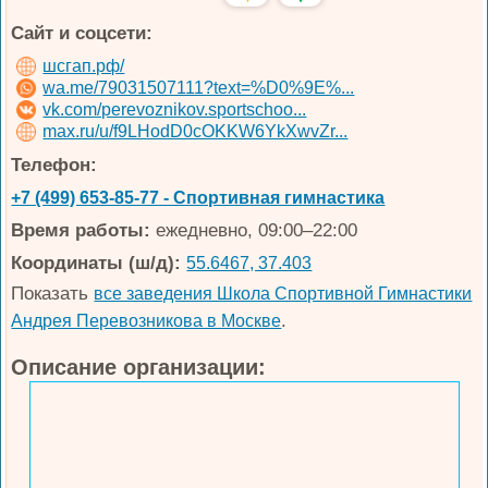
Сайт и соцсети:
шсгап.рф/
wa.me/79031507111?text=%D0%9E%...
vk.com/perevoznikov.sportschoo...
max.ru/u/f9LHodD0cOKKW6YkXwvZr...
Телефон:
+7 (499) 653-85-77 - Спортивная гимнастика
Время работы:
ежедневно, 09:00–22:00
Координаты (ш/д):
55.6467, 37.403
Показать
все заведения Школа Спортивной Гимнастики
.
Андрея Перевозникова в Москве
Описание организации: