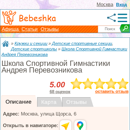
Москва
Вход
Bebeshka
Афиша
Статьи
Отзывы
»
Кружки и секции
»
Детские спортивные секции
,
Детские спортшколы
»
Школа Спортивной Гимнастики
Андрея Перевозникова
Школа Спортивной Гимнастики
Андрея Перевозникова
5.00
оставить отзыв
68 оценок
Описание
Карта
Отзывы
Адрес:
Москва
,
улица Щорса, 6
Открыть в навигаторе: