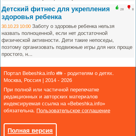
Детский фитнес для укрепления
28
8
здоровья ребенка
Заботу о здоровье ребенка нельзя
30.10.23 10:00
назвать полноценной, если нет достаточной
физической активности. Дети такие непоседы,
поэтому организовать подвижные игры для них проще
простого, н...
Портал Bebeshka.info 👪 - родителям о детях.
Москва, Россия | 2014 - 2026
При полной или частичной перепечатке
редакционных и авторских материалов
индексируемая ссылка на «Bebeshka.info»
обязательна.
Полная версия