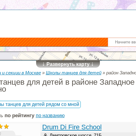
↓
↓
Развернуть карту
 и секции в Москве
»
Школы танцев для детей
»
район Западн
танцев для детей в районе Западное
но
ы танцев для детей рядом со мной
ть
по рейтингу
по названию
Drum Di Fire School
)
Дмитровское шоссе, 71Б