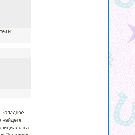
тей и
 Западное
е найдете
 официальные