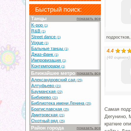
Быстрый поиск:
Танцы
показать все
K-pop
(1)
R&B
(1)
Street dance
подростков,
(1)
Vogue
(1)
Бальные танцы
(1)
4.4
Джаз-фанк
(1)
(40 оценок)
Импровизация
(1)
Контемпорари
(1)
Ближайшее метро
показать все
Александровский сад
(25)
Алтуфьево
(21)
Бауманская
(22)
Бибирево
(21)
Библиотека имени Ленина
(25)
Братиславская
Самая подр
(25)
Дмитровская
(21)
Дегунино, 
Охотный ряд
(25)
краткие оп
Район города
показать все