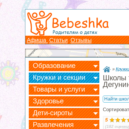
Bebeshka
Родителям о детях
Афиша
Статьи
Отзывы
Образование
»
Кружки
Кружки и секции
Школы 
Дегуни
Товары и услуги
Найти школ
Здоровье
Сортирова
Дети-сироты
5
Развлечения
(182 оценки