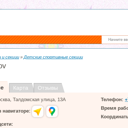
 и секции
»
Детские спортивные секции
ov
ие
Карта
Отзывы
сква
,
Талдомская улица, 13А
Телефон:
+
Время раб
 навигаторе:
Координаты
цсети: