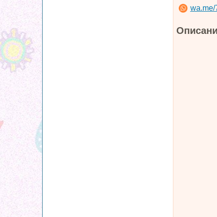
wa.me/
Описани