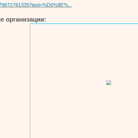
79672761335?text=%D0%9E%...
е организации: