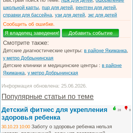
Быстрый поиск по теме:
,
лфк для детей
оформление
,
,
,
школьной карты
пцр для детей
рентген для детей
,
,
справки для бассейна
узи для детей
экг для детей
Сообщить об ошибке.
Смотрите также:
Детские диагностические центры:
,
в районе Якиманка
у метро Добрынинская
Детские клиники и медицинские центры :
в районе
,
Якиманка
у метро Добрынинская
Информация обновлена: 25.06.2026.
Популярные статьи по теме
Детский фитнес для укрепления
28
8
здоровья ребенка
Заботу о здоровье ребенка нельзя
30.10.23 10:00