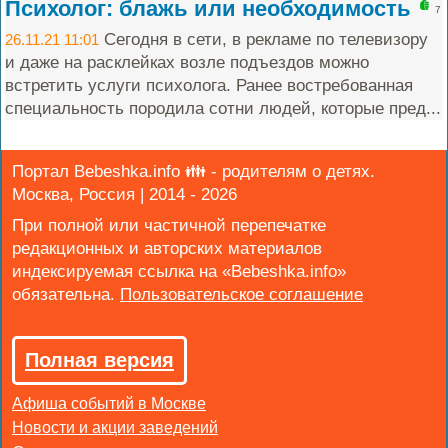
Психолог: блажь или необходимость
7
Сегодня в сети, в рекламе по телевизору
26.11.21 11:01
и даже на расклейках возле подъездов можно
встретить услуги психолога. Ранее востребованная
специальность породила сотни людей, которые пред...
Портал Bebeshka.info 👪 - родителям о детях.
Москва, Россия | 2014 - 2026
При полной или частичной перепечатке
редакционных и авторских материалов
индексируемая ссылка на «Bebeshka.info»
обязательна.
Полная версия
Афиша событий в Москве
Новости и акции заведений