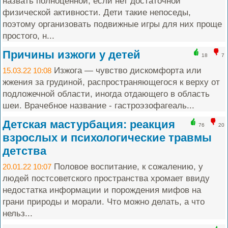
назвать полноценной, если нет достаточной
физической активности. Дети такие непоседы,
поэтому организовать подвижные игры для них проще
простого, н...
Причины изжоги у детей
18
7
Изжога — чувство дискомфорта или
15.03.22 10:08
жжения за грудиной, распространяющегося к верху от
подложечной области, иногда отдающего в область
шеи. Врачебное название - гастроэзофагеаль...
Детская мастурбация: реакция
76
20
взрослых и психологические травмы
детства
Половое воспитание, к сожалению, у
20.01.22 10:07
людей постсоветского пространства хромает ввиду
недостатка информации и порождения мифов на
грани природы и морали. Что можно делать, а что
нельз...