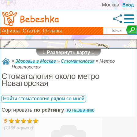
Москва
Вход
Bebeshka
Афиша
Статьи
Отзывы
↓
↓
Развернуть карту
»
Здоровье в Москве
»
Стоматология
»
Метро
Новаторская
Стоматология около метро
Новаторская
Найти стоматология рядом со мной
Сортировать
по рейтингу
по названию
5
(1355 оценок)