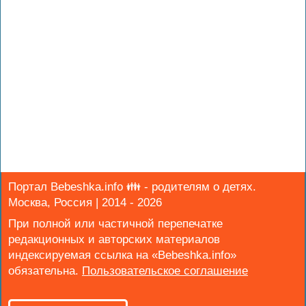
Портал Bebeshka.info 👪 - родителям о детях.
Москва, Россия | 2014 - 2026
При полной или частичной перепечатке
редакционных и авторских материалов
индексируемая ссылка на «Bebeshka.info»
обязательна.