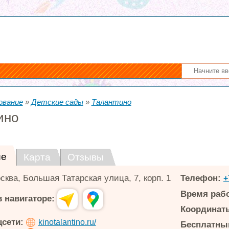
ование
»
Детские сады
»
Талантино
ино
ие
Карта
Отзывы
сква
,
Большая Татарская улица, 7, корп. 1
Телефон:
+
Время раб
 навигаторе:
Координаты
цсети:
kinotalantino.ru/
Бесплатный