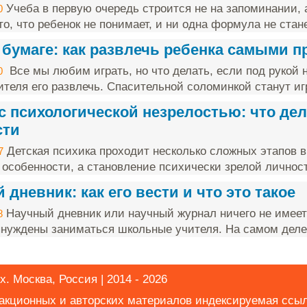
Учеба в первую очередь строится не на запоминании, 
0
о, что ребенок не понимает, и ни одна формула не стане
 бумаге: как развлечь ребенка самыми 
Все мы любим играть, но что делать, если под рукой н
0
ителя его развлечь. Спасительной соломинкой станут игр
с психологической незрелостью: что дел
сти
Детская психика проходит несколько сложных этапов в
7
 особенности, а становление психически зрелой личност
дневник: как его вести и что это такое
Научный дневник или научный журнал ничего не имеет
8
нуждены заниматься школьные учителя. На самом деле 
х. Москва, Россия | 2014 - 2026
дакционных и авторских материалов индексируемая ссы