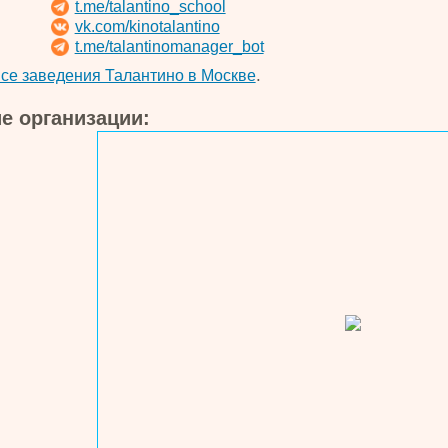
t.me/talantino_school
vk.com/kinotalantino
t.me/talantinomanager_bot
.
се заведения Талантино в Москве
е организации: