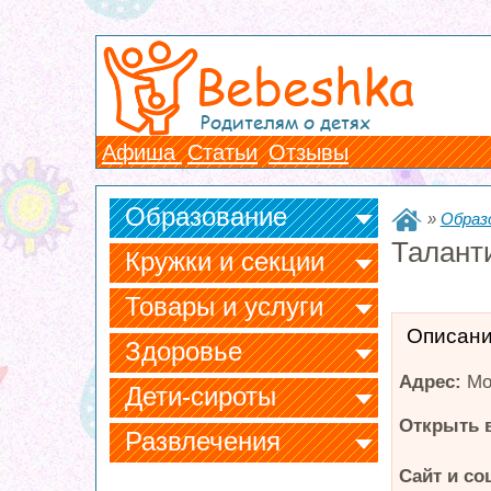
Bebeshka
Родителям о детях
Афиша
Статьи
Отзывы
Образование
»
Образ
Талант
Кружки и секции
Товары и услуги
Описан
Здоровье
Адрес:
Мо
Дети-сироты
Открыть в
Развлечения
Сайт и со