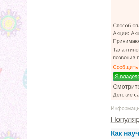
Способ оп
Акции: Ак
Принимают
Талантино
позвонив п
Сообщить 
Смотрите
Детские с
Информация
Популяр
Как нау