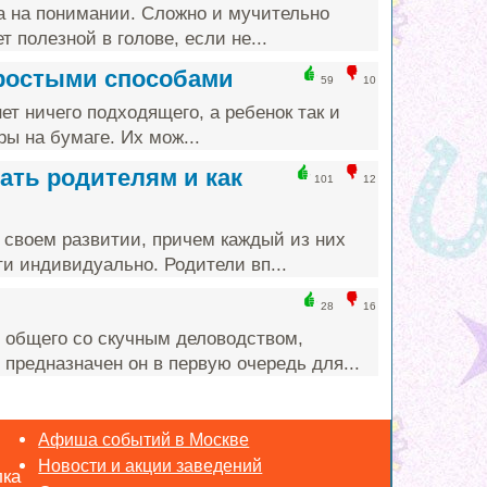
а на понимании. Сложно и мучительно
т полезной в голове, если не...
простыми способами
59
10
ет ничего подходящего, а ребенок так и
ы на бумаге. Их мож...
ать родителям и как
101
12
 своем развитии, причем каждый из них
и индивидуально. Родители вп...
28
16
 общего со скучным деловодством,
предназначен он в первую очередь для...
Афиша событий в Москве
Новости и акции заведений
лка