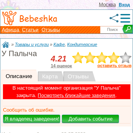
Москва
Вход
Bebeshka
Афиша
Статьи
Отзывы
»
Товары и услуги
»
Кафе
,
Кондитерские
У Палыча
4.21
оставить отзыв
14 оценок
Описание
Карта
Отзывы
В настоящий момент организация "У Палыча"
закрыта.
.
Посмотреть ближайшие заведения
Сообщить об ошибке.