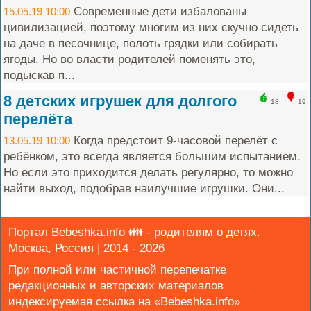
Современные дети избалованы
15.05.19 10:00
цивилизацией, поэтому многим из них скучно сидеть
на даче в песочнице, полоть грядки или собирать
ягоды. Но во власти родителей поменять это,
подыскав п...
8 детских игрушек для долгого
18
19
перелёта
Когда предстоит 9-часовой перелёт с
13.05.19 10:00
ребёнком, это всегда является большим испытанием.
Но если это приходится делать регулярно, то можно
найти выход, подобрав наилучшие игрушки. Они...
Портал Bebeshka.info 👪 - родителям о детях.
Москва, Россия | 2014 - 2026
При полной или частичной перепечатке
редакционных и авторских материалов
индексируемая ссылка на «Bebeshka.info»