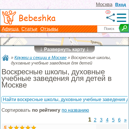
Москва
Вход
14
Bebeshka
Афиша
Статьи
Отзывы
↓
↓
Развернуть карту
»
Кружки и секции в Москве
»
Воскресные школы,
духовные учебные заведения для детей
Воскресные школы, духовные
учебные заведения для детей в
Москве
Найти воскресные школы, духовные учебные заведения д
Сортировать
по рейтингу
по названию
1
2
3
4
5
6
»
5