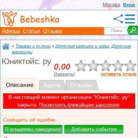
Москва
Вход
Bebeshka
Афиша
Статьи
Отзывы
»
Товары и услуги
»
Детские игрушки и игры
,
Детские
магазины
Юниктойс. ру
0.00
оставить отзыв
Оценить!
Описание
Карта
Отзывы
В настоящий момент организация "Юниктойс. ру"
закрыта.
.
Посмотреть ближайшие заведения
Сообщить об ошибке.