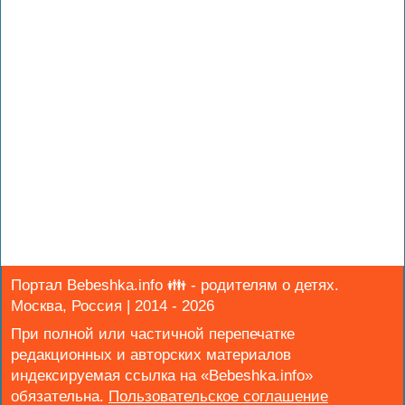
Портал Bebeshka.info 👪 - родителям о детях.
Москва, Россия | 2014 - 2026
При полной или частичной перепечатке
редакционных и авторских материалов
индексируемая ссылка на «Bebeshka.info»
обязательна.