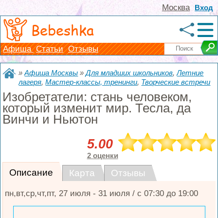
Москва
Вход
Bebeshka
Афиша
Статьи
Отзывы
»
Афиша Москвы
»
Для младших школьников
,
Летние
лагеря
,
Мастер-классы, тренинги
,
Творческие встречи
Изобретатели: стань человеком,
который изменит мир. Тесла, да
Винчи и Ньютон
5.00
2 оценки
Описание
Карта
Отзывы
пн,вт,ср,чт,пт, 27 июля - 31 июля / с 07:30 до 19:00