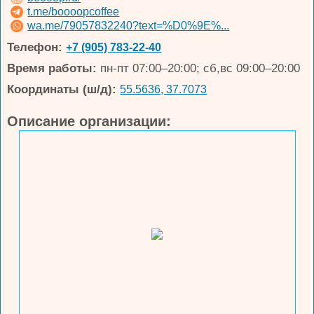
t.me/boooopcoffee
wa.me/79057832240?text=%D0%9E%...
Телефон:
+7 (905) 783-22-40
Время работы:
пн-пт 07:00–20:00; сб,вс 09:00–20:00
Координаты (ш/д):
55.5636, 37.7073
Описание организации: