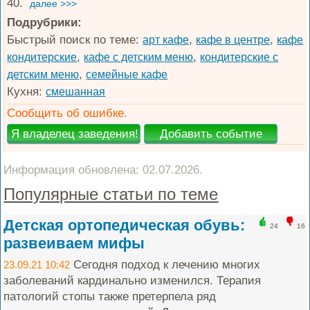
40.
далее >>>
Подрубрики:
Быстрый поиск по теме:
,
,
арт кафе
кафе в центре
кафе
,
,
кондитерские
кафе с детским меню
кондитерские с
,
детским меню
семейные кафе
Кухня:
смешанная
Сообщить об ошибке.
Информация обновлена: 02.07.2026.
Популярные статьи по теме
Детская ортопедическая обувь:
24
16
развеиваем мифы
Сегодня подход к лечению многих
23.09.21 10:42
заболеваний кардинально изменился. Терапия
патологий стопы также претерпела ряд