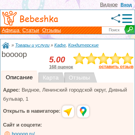
Видное
Вход
Bebeshka
Афиша
Статьи
Отзывы
»
Товары и услуги
»
Кафе
,
Кондитерские
boooop
5.00
оставить отзыв
168 оценок
Описание
Карта
Отзывы
Адрес:
Видное
,
Ленинский городской округ, Дивный
бульвар, 1
Открыть в навигаторе:
Сайт и соцсети:
boooop.ru/