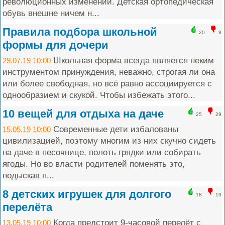
революционных изменений. Детская ортопедическая
обувь внешне ничем н...
Правила подбора школьной
20
8
формы для дочери
Школьная форма всегда является неким
29.07.19 10:00
инструментом принуждения, неважно, строгая ли она
или более свободная, но всё равно ассоциируется с
однообразием и скукой. Чтобы избежать этого...
10 вещей для отдыха на даче
25
29
Современные дети избалованы
15.05.19 10:00
цивилизацией, поэтому многим из них скучно сидеть
на даче в песочнице, полоть грядки или собирать
ягоды. Но во власти родителей поменять это,
подыскав п...
8 детских игрушек для долгого
18
19
перелёта
Когда предстоит 9-часовой перелёт с
13.05.19 10:00