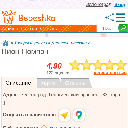
Зеленоград
Вход
Bebeshka
Афиша
Статьи
Отзывы
»
Товары и услуги
»
Детские магазины
Пион-Помпон
4.90
оставить отзыв
122 оценки
Описание
Карта
Отзывы
Адрес:
Зеленоград
,
Георгиевский проспект, 33, корп.
1
Открыть в навигаторе:
Сайт и соцсети:
pion-pompon.ru/