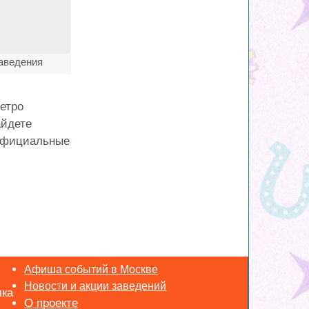
аведения
етро
айдете
 официальные
Афиша событий в Москве
Новости и акции заведений
лка