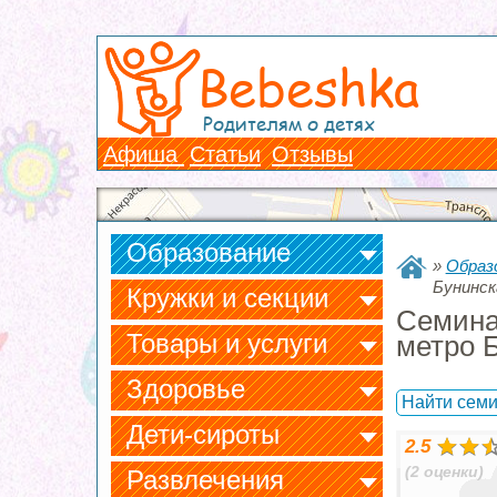
Bebeshka
Родителям о детях
Афиша
Статьи
Отзывы
Образование
»
Образ
Бунинск
Кружки и секции
Семина
Товары и услуги
метро 
Здоровье
Найти семи
Дети-сироты
2.5
(2 оценки)
Развлечения