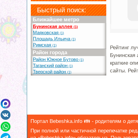
Быстрый поиск:
Ближайшее метро
Бунинская аллея
(1)
Маяковская
(1)
Площадь Ильича
(1)
Римская
(1)
Рейтинг лу
Район города
Бунинская 
Район Южное Бутово
(1)
краткие оп
Таганский район
(1)
сайты. Рей
Тверской район
(1)
Портал Bebeshka.info 👪 - родителям о детя
При полной или частичной перепечатке ре
на «Bebeshka.info» обязательна.