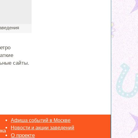
аведения
етро
аткие
ьные сайты.
Афиша событий в Москве
Новости и акции заведений
лка