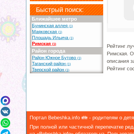
Быстрый поиск:
Ближайшее метро
Бунинская аллея
(1)
Маяковская
(1)
Площадь Ильича
(1)
Римская
(1)
Рейтинг лу
Район города
Римская. О
Район Южное Бутово
(1)
описания з
Таганский район
(1)
Рейтинг со
Тверской район
(1)
Портал Bebeshka.info 👪 - родителям о детя
При полной или частичной перепечатке ре
на «Bebeshka.info» обязательна.