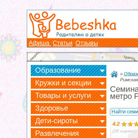
Bebeshka
Родителям о детях
Афиша
Статьи
Отзывы
Образование
»
Образ
Римска
Кружки и секции
Семина
Товары и услуги
метро 
Здоровье
Найти семи
Дети-сироты
4.2
(20 оценок)
Развлечения