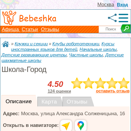
Москва
Вход
Bebeshka
Афиша
Статьи
Отзывы
»
Кружки и секции
»
Клубы робототехники
,
Курсы
иностранных языков для детей
,
Начальные школы
,
Детские развивающие центры
,
Частные школы
,
Детские
шахматные школы
Школа-Город
4.50
оставить отзыв
124 оценки
Описание
Карта
Отзывы
Адрес:
Москва
,
улица Александра Солженицына, 16
Открыть в навигаторе: