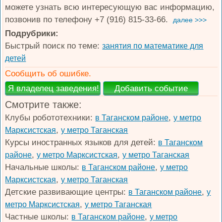
можете узнать всю интересующую вас информацию,
позвонив по телефону +7 (916) 815-33-66.
далее >>>
Подрубрики:
Быстрый поиск по теме:
занятия по математике для
детей
Сообщить об ошибке.
Смотрите также:
Клубы робототехники:
,
в Таганском районе
у метро
,
Марксистская
у метро Таганская
Курсы иностранных языков для детей:
в Таганском
,
,
районе
у метро Марксистская
у метро Таганская
Начальные школы:
,
в Таганском районе
у метро
,
Марксистская
у метро Таганская
Детские развивающие центры:
,
в Таганском районе
у
,
метро Марксистская
у метро Таганская
Частные школы:
,
в Таганском районе
у метро