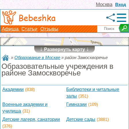
Москва
Вход
Bebeshka
Афиша
Статьи
Отзывы
↓
↓
Развернуть карту
»
Образование в Москве
»
район Замоскворечье
Образовательные учреждения в
районе Замоскворечье
Академии
(838)
Библиотеки и читальные
залы
(351)
Военные академии и
Гимназии
(109)
училища
(31)
Детские лагеря, санатории
Детские сады
(3881)
(376)