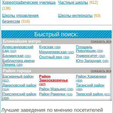
Хореографические училища
Частные школы
(512)
(138)
Школы управления
Школы-интернаты
(53)
бизнесом
(316)
Быстрый поиск:
Ближайшее метро
показать все
Александровский
Курская
Площадь
(266)
сад
Революции
(310)
(259)
Менделеевская
(242)
Бауманская
Университет
(291)
(282)
Охотный ряд
(309)
Библиотека имени
Юго-Западная
(245)
Ленина
(289)
Район города
показать все
Басманный район
Район
Район Хамовники
Замоскворечье
(837)
(404)
(327)
Даниловский район
Таганский район
Район Марьино
(314)
(295)
(490)
Пресненский район
Район Раменки
Тверской район
(416)
(821)
(499)
Лучшие заведения по мнению посетителей